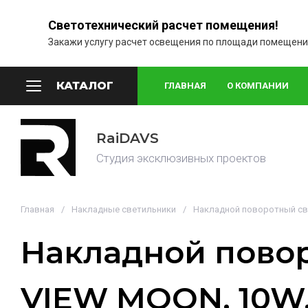
Светотехнический расчет помещения!
Закажи услугу расчет освещения по площади помещени
КАТАЛОГ
ГЛАВНАЯ
О КОМПАНИИ
RaiDAVS
Студия эксклюзивных проектов
Главная
/
Накладные светильники
/
Накладной поворотный св
Накладной пово
VIEW MOON, 10W,